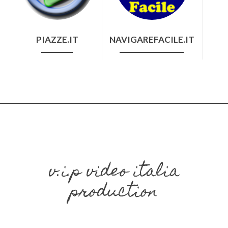
PIAZZE.IT
NAVIGAREFACILE.IT
v.i.p video italia
production