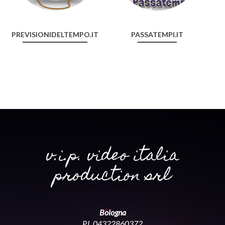
PREVISIONIDELTEMPO.IT
PASSATEMPI.IT
v.i.p. video italia
production srl
Bologna
P.I. 04322860372